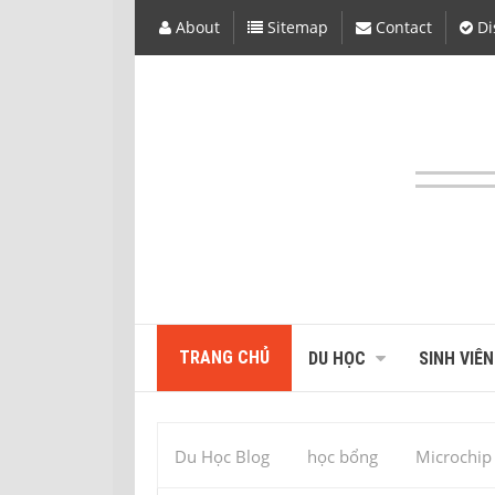
About
Sitemap
Contact
Di
TRANG CHỦ
DU HỌC
SINH VIÊN
Du Học Blog
học bổng
Microchip