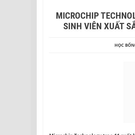
sinh viên xuất sắc ngành Kỹ thuật Điện tử
MICROCHIP TECHNO
SINH VIÊN XUẤT S
HỌC BỔN