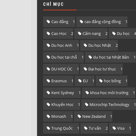
CHỈ MỤC
Cao đẳng
1
cao đẳng cộng đồng
1
Cao Học
2
Cẩm nang
2
Du học
Du học Anh
1
Du học Nhật
2
Du học tại chỗ
1
du học tại Nhật Bản
1
DU HỌC ÚC
1
Đại học tư thục
1
Erasmus
1
EU
1
học bổng
1
Kent Sydney
1
khoa học môi trường
1
Khuyến Học
1
Microchip Technology
1
Monash
1
New Zealand
1
Trung Quốc
1
Tư vấn
2
Visa
1