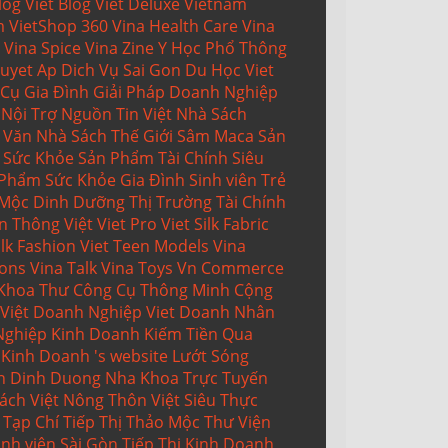
log
Viet Blog
Viet Deluxe
Vietnam
m
VietShop 360
Vina Health Care
Vina
Vina Spice
Vina Zine
Y Học Phổ Thông
uyet Ap
Dich Vụ Sai Gon
Du Học Viet
Cụ Gia Đình
Giải Pháp Doanh Nghiệp
Nội Trợ
Nguồn Tin Việt
Nhà Sách
 Văn
Nhà Sách Thế Giới
Sâm Maca
Sản
 Sức Khỏe
Sản Phẩm Tài Chính
Siêu
 Phẩm
Sức Khỏe Gia Đình
Sinh viên Trẻ
Mộc Dinh Dưỡng
Thị Trường Tài Chính
n Thông Việt
Viet Pro
Viet Silk Fabric
ilk Fashion
Viet Teen Models
Vina
ions
Vina Talk
Vina Toys
Vn Commerce
 Khoa Thư
Công Cụ Thông Minh
Cộng
Việt
Doanh Nghiệp Viet
Doanh Nhân
 Nghiệp Kinh Doanh
Kiếm Tiền Qua
Kinh Doanh 's website
Lướt Sóng
n Dinh Duong
Nha Khoa Trực Tuyến
ách Việt
Nông Thôn Việt
Siêu Thực
Tạp Chí Tiếp Thị
Thảo Mộc
Thư Viện
inh viên Sài Gòn
Tiếp Thị Kinh Doanh