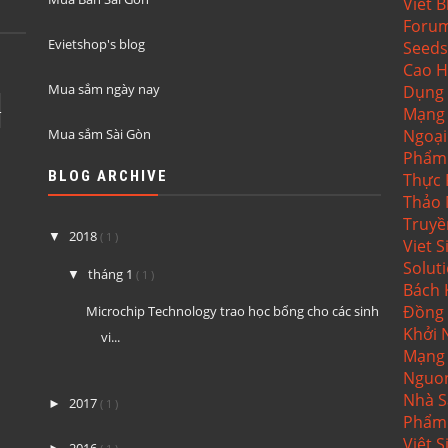
Viet B
Foru
Evietshop's blog
Seeds
Cao H
Mua sắm ngày nay
Dụng 
4
Mạng 
Mua sắm Sài Gòn
Ngoại
Phẩm
BLOG ARCHIVE
Thực
Thảo 
Truyề
2018
▼
( 1 )
Viet S
Solut
tháng 1
▼
( 1 )
Bách
Đồng 
Microchip Technology trao học bổng cho các sinh
Khởi
vi...
Mạng
Nguo
Nhà S
2017
►
( 1 )
Phẩm
Việt
S
2016