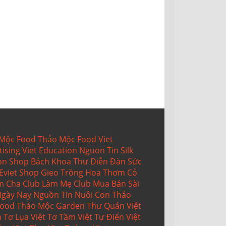
 Mộc Food
Thảo Mộc Food
Viet
tising
Viet Education
Nguon Tin
Silk
on Shop
Bách Khoa Thư
Diễn Đàn Sức
Eviet Shop
Gieo Trồng
Hoa Thơm Cỏ
m Cha Club
Làm Mẹ Club
Mua Bán Sài
gày Nay
Nguồn Tin
Nuôi Con
Thảo
Food
Thảo Mộc Garden
Thư Quán Việt
m
Tơ Lụa Việt
Tơ Tầm Việt
Tự Điển Việt