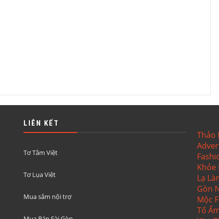
LIÊN KẾT
Thảo
Adver
Tơ Tằm Việt
Fashi
Khỏe
Tơ Lụa Việt
Lạ
Là
Gòn
N
Mua sắm nội trợ
Mộc 
Tổ Ấ
Mua Bán Sài Gòn