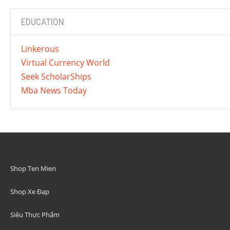
EDUCATION
Linkerous
Virtual Currency World
Seek ScholarShips
Mba News Today
Shop Ten Mien
Shop Xe Đạp
Siêu Thực Phẩm