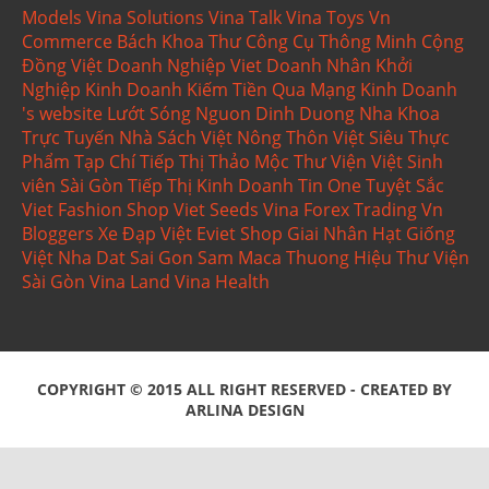
Models
Vina Solutions
Vina Talk
Vina Toys
Vn
Commerce
Bách Khoa Thư
Công Cụ Thông Minh
Cộng
Đồng Việt
Doanh Nghiệp Viet
Doanh Nhân
Khởi
Nghiệp Kinh Doanh
Kiếm Tiền Qua Mạng
Kinh Doanh
's website
Lướt Sóng
Nguon Dinh Duong
Nha Khoa
Trực Tuyến
Nhà Sách Việt
Nông Thôn Việt
Siêu Thực
Phẩm
Tạp Chí Tiếp Thị
Thảo Mộc
Thư Viện Việt
Sinh
viên Sài Gòn
Tiếp Thị Kinh Doanh
Tin One
Tuyệt Sắc
Viet Fashion Shop
Viet Seeds
Vina Forex Trading
Vn
Bloggers
Xe Đạp Việt
Eviet Shop
Giai Nhân
Hạt Giống
Việt
Nha Dat Sai Gon
Sam Maca
Thuong Hiệu
Thư Viện
Sài Gòn
Vina Land
Vina Health
COPYRIGHT © 2015
ALL RIGHT RESERVED - CREATED BY
ARLINA DESIGN