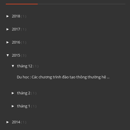
2018
►
( 1 )
2017
►
( 1 )
2016
►
( 1 )
2015
▼
( 3 )
tháng 12
▼
( 1 )
Du học : Các chương trình đào tạo thông thường hệ ...
tháng 2
►
( 1 )
tháng 1
►
( 1 )
2014
►
( 1 )