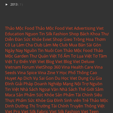
2013
►
( 7 )
Thảo Mộc Food
Thảo Mộc Food
Viet Advertising
Viet
Education
Nguon Tin
Silk Fashion Shop
Bách Khoa Thư
Diễn Đàn Sức Khỏe
Eviet Shop
Gieo Trồng
Hoa Thơm
Cỏ Lạ
Làm Cha Club
Làm Mẹ Club
Mua Bán Sài Gòn
Ngày Nay
Nguồn Tin
Nuôi Con
Thảo Mộc Food
Thảo
Mộc Garden
Thư Quán Việt
Tổ Ấm
Tơ Lụa Việt
Tơ Tầm
Việt
Tự Điển Việt
Viet Blog
Viet Blog
Viet Deluxe
Vietnam Forum
VietShop 360
Vina Health Care
Vina
Seeds
Vina Spice
Vina Zine
Y Học Phổ Thông
Cao
Huyet Ap
Dich Vụ Sai Gon
Du Học Viet
Dụng Cụ Gia
Đình
Giải Pháp Doanh Nghiệp
Mạng Nội Trợ
Nguồn
Tin Việt
Nhà Sách Ngoại Văn
Nhà Sách Thế Giới
Sâm
Maca
Sản Phẩm Sức Khỏe
Sản Phẩm Tài Chính
Siêu
Thực Phẩm
Sức Khỏe Gia Đình
Sinh viên Trẻ
Thảo Mộc
Dinh Dưỡng
Thị Trường Tài Chính
Truyền Thông Việt
Viet Pro
Viet Silk Fabric
Viet Silk Fashion
Viet Teen