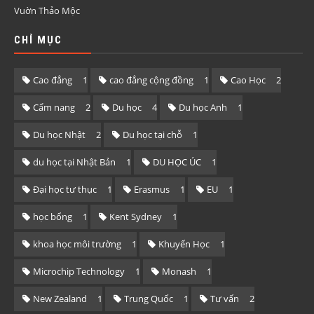
Vuờn Thảo Mộc
CHỈ MỤC
Cao đẳng
1
cao đẳng cộng đồng
1
Cao Học
2
Cẩm nang
2
Du học
4
Du học Anh
1
Du học Nhật
2
Du học tại chỗ
1
du học tại Nhật Bản
1
DU HỌC ÚC
1
Đại học tư thục
1
Erasmus
1
EU
1
học bổng
1
Kent Sydney
1
khoa học môi trường
1
Khuyến Học
1
Microchip Technology
1
Monash
1
New Zealand
1
Trung Quốc
1
Tư vấn
2