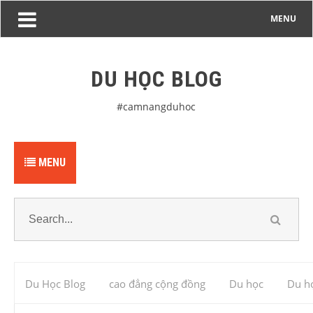
MENU
DU HỌC BLOG
#camnangduhoc
MENU
Du Học Blog
cao đẳng cộng đồng
Du học
Du h
: Các chương trình đào tạo thông thường hệ cao đẳng