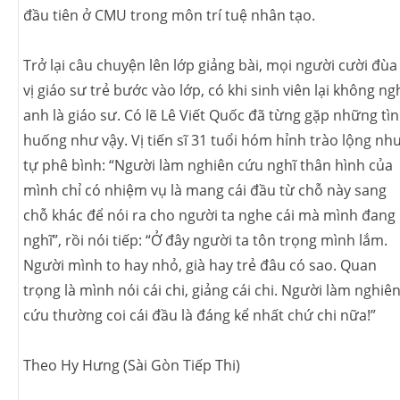
đầu tiên ở CMU trong môn trí tuệ nhân tạo.
Trở lại câu chuyện lên lớp giảng bài, mọi người cười đùa 
vị giáo sư trẻ bước vào lớp, có khi sinh viên lại không ng
anh là giáo sư. Có lẽ Lê Viết Quốc đã từng gặp những tì
huống như vậy. Vị tiến sĩ 31 tuổi hóm hỉnh trào lộng nh
tự phê bình: “Người làm nghiên cứu nghĩ thân hình của
mình chỉ có nhiệm vụ là mang cái đầu từ chỗ này sang
chỗ khác để nói ra cho người ta nghe cái mà mình đang
nghĩ”, rồi nói tiếp: “Ở đây người ta tôn trọng mình lắm.
Người mình to hay nhỏ, già hay trẻ đâu có sao. Quan
trọng là mình nói cái chi, giảng cái chi. Người làm nghiê
cứu thường coi cái đầu là đáng kể nhất chứ chi nữa!”
Theo Hy Hưng (Sài Gòn Tiếp Thi)