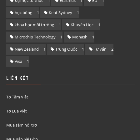
Đại học tư thục
1
Erasmus
1
EU
1
học bổng
1
Kent Sydney
1
khoa học môi trường
1
Khuyến Học
1
Microchip Technology
1
Monash
1
New Zealand
1
Trung Quốc
1
Tư vấn
2
Visa
1
LIÊN KẾT
Tơ Tằm Việt
Tơ Lụa Việt
Mua sắm nội trợ
Mua Bán Sài Gòn