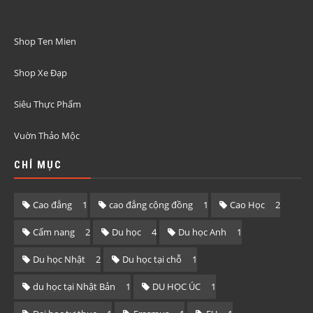
Shop Ten Mien
Shop Xe Đạp
Siêu Thực Phẩm
Vuờn Thảo Mộc
CHỈ MỤC
Cao đẳng
1
cao đẳng cộng đồng
1
Cao Học
2
Cẩm nang
2
Du học
4
Du học Anh
1
Du học Nhật
2
Du học tại chỗ
1
du học tại Nhật Bản
1
DU HỌC ÚC
1