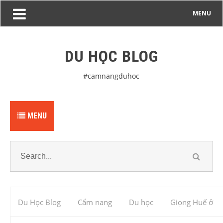
MENU
DU HỌC BLOG
#camnangduhoc
MENU
Du Học Blog
Cẩm nang
Du học
Giọng Huế ở
Stanford