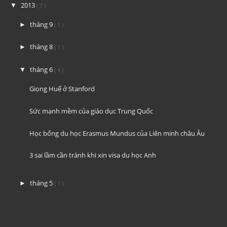
2013
▼
( 7 )
tháng 9
►
( 1 )
tháng 8
►
( 1 )
tháng 6
▼
( 4 )
Giọng Huế ở Stanford
Sức mạnh mềm của giáo dục Trung Quốc
Học bổng du học Erasmus Mundus của Liên minh châu Âu
3 sai lầm cần tránh khi xin visa du học Anh
tháng 5
►
( 1 )