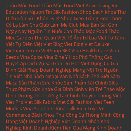
Thảo Mộc Food
Thảo Mộc Food
Viet Advertising
Viet
Education
Nguon Tin
Silk Fashion Shop
Bách Khoa Thư
Diễn Đàn Sức Khỏe
Eviet Shop
Gieo Trồng
Hoa Thơm
Cỏ Lạ
Làm Cha Club
Làm Mẹ Club
Mua Bán Sài Gòn
Ngày Nay
Nguồn Tin
Nuôi Con
Thảo Mộc Food
Thảo
Mộc Garden
Thư Quán Việt
Tổ Ấm
Tơ Lụa Việt
Tơ Tầm
Việt
Tự Điển Việt
Viet Blog
Viet Blog
Viet Deluxe
Vietnam Forum
VietShop 360
Vina Health Care
Vina
Seeds
Vina Spice
Vina Zine
Y Học Phổ Thông
Cao
Huyet Ap
Dich Vụ Sai Gon
Du Học Viet
Dụng Cụ Gia
Đình
Giải Pháp Doanh Nghiệp
Mạng Nội Trợ
Nguồn
Tin Việt
Nhà Sách Ngoại Văn
Nhà Sách Thế Giới
Sâm
Maca
Sản Phẩm Sức Khỏe
Sản Phẩm Tài Chính
Siêu
Thực Phẩm
Sức Khỏe Gia Đình
Sinh viên Trẻ
Thảo Mộc
Dinh Dưỡng
Thị Trường Tài Chính
Truyền Thông Việt
Viet Pro
Viet Silk Fabric
Viet Silk Fashion
Viet Teen
Models
Vina Solutions
Vina Talk
Vina Toys
Vn
Commerce
Bách Khoa Thư
Công Cụ Thông Minh
Cộng
Đồng Việt
Doanh Nghiệp Viet
Doanh Nhân
Khởi
Nghiệp Kinh Doanh
Kiếm Tiền Qua Mạng
Kinh Doanh